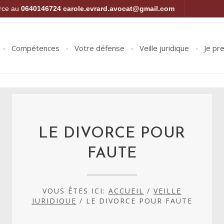
orce au
0640146724
carole.evrard.avocat@gmail.com
Compétences
Votre défense
Veille juridique
Je pr
LE DIVORCE POUR
FAUTE
VOUS ÊTES ICI:
ACCUEIL
/
VEILLE
JURIDIQUE
/
LE DIVORCE POUR FAUTE