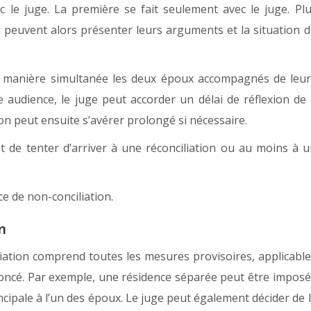
e juge. La première se fait seulement avec le juge. Pl
i peuvent alors présenter leurs arguments et la situation 
de manière simultanée les deux époux accompagnés de leu
e audience, le juge peut accorder un délai de réflexion de
n peut ensuite s’avérer prolongé si nécessaire.
est de tenter d’arriver à une réconciliation ou au moins à 
e de non-conciliation.
n
iation comprend toutes les mesures provisoires, applicabl
ononcé. Par exemple, une résidence séparée peut être impos
incipale à l’un des époux. Le juge peut également décider de 