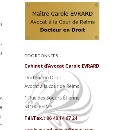
rs
 ?
os
COORDONNÉES
Cabinet d’Avocat Carole EVRARD
Docteur en Droit
Avocat à la cour de Reims
1 Rue des Soeurs Étienne
 A
51100 REIMS
re
e.
Tél/Fax. :
06 40 14 67 24
e
.
carole.evrard.avocat@gmail.com