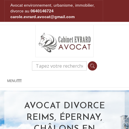
Avocat environnement, urbanisme, immobilier,
divorce au
0640146724
carole.evrard.avocat@gmail.com
MENU
AVOCAT DIVORCE
REIMS, ÉPERNAY,