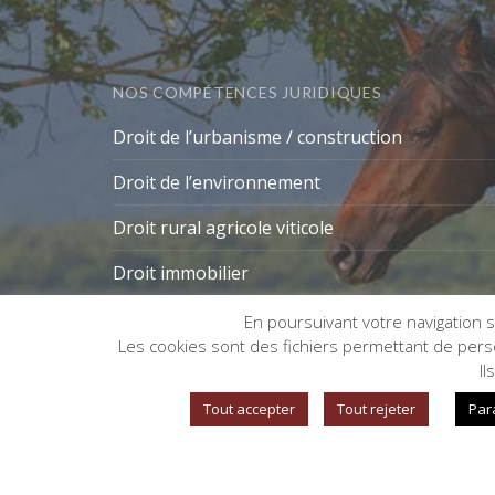
NOS COMPÉTENCES JURIDIQUES
Droit de l’urbanisme / construction
Droit de l’environnement
Droit rural agricole viticole
Droit immobilier
En poursuivant votre navigation su
Les cookies sont des fichiers permettant de person
Gestion des cookies
Il
Tout accepter
Tout rejeter
Par
©
Copyright CAROLE EVRARD AVOCAT
- Créatio