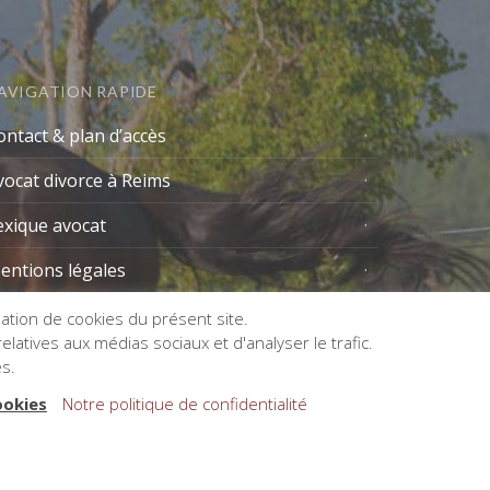
AVIGATION RAPIDE
ontact & plan d’accès
vocat divorce à Reims
exique avocat
entions légales
isation de cookies du présent site.
latives aux médias sociaux et d'analyser le trafic.
es.
ookies
Notre politique de confidentialité