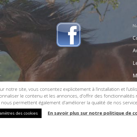
N
C
A
L
M
r notre site, vous consentez explicitement à l’installation et l’util
naliser le contenu et les annonces, d'offrir des fonctionnalités re
s nous permettent également d'améliorer la qualité de nos servic
En savoir plus sur notre politique de c
amètres des cookies
n de site internet :
Impaakt
- Référencement :
VSE1P