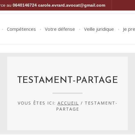
orce au
0640146724
carole.evrard.avocat@gmail.com
Compétences
Votre défense
Veille juridique
Je pr
TESTAMENT-PARTAGE
VOUS ÊTES ICI:
ACCUEIL
/
TESTAMENT-
PARTAGE