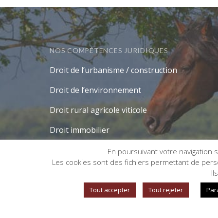
NOS COMPÉTENCES JURIDIQUES
Droit de l’urbanisme / construction
Droit de l’environnement
Droit rural agricole viticole
Droit immobilier
En poursuivant votre navigation su
Les cookies sont des fichiers permettant de person
Gestion des cookies
Il
Tout accepter
Tout rejeter
Par