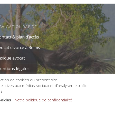
AVIGATION RAPIDE
ontact & plan d’accès
vocat divorce à Reims
exique avocat
entions légales
isation de cookies du présent site.
latives aux médias sociaux et d'analyser le trafic.
es.
ookies
Notre politique de confidentialité