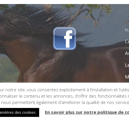
N
C
A
L
M
r notre site, vous consentez explicitement à l’installation et l’util
naliser le contenu et les annonces, d'offrir des fonctionnalités re
s nous permettent également d'améliorer la qualité de nos servic
En savoir plus sur notre politique de c
amètres des cookies