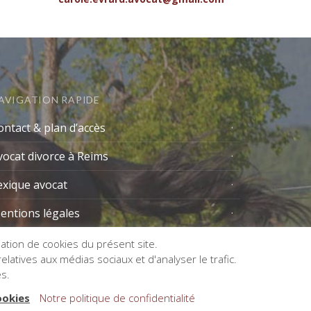
AVIGATION RAPIDE
ontact & plan d’accès
vocat divorce à Reims
exique avocat
entions légales
isation de cookies du présent site.
latives aux médias sociaux et d'analyser le trafic.
es.
ookies
Notre politique de confidentialité