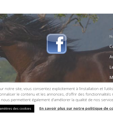
N
C
A
L
M
r notre site, vous consentez explicitement à l’installation et l’util
naliser le contenu et les annonces, d'offrir des fonctionnalités re
s nous permettent également d'améliorer la qualité de nos servic
En savoir plus sur notre politique de c
amètres des cookies