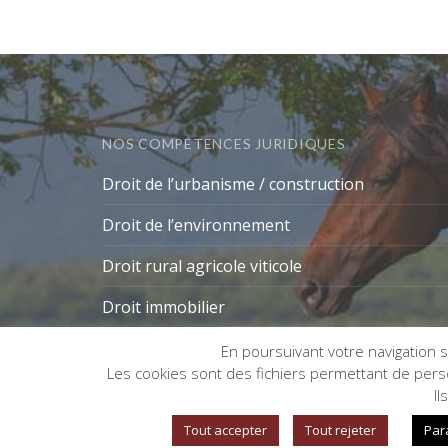
NOS COMPÉTENCES JURIDIQUES
Droit de l’urbanisme / construction
Droit de l’environnement
Droit rural agricole viticole
Droit immobilier
En poursuivant votre navigation su
Les cookies sont des fichiers permettant de person
Gestion des cookies
Il
Tout accepter
Tout rejeter
Par