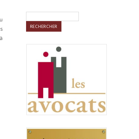
Rechercher :
ou
es
 à