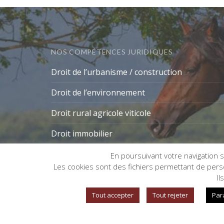
NOS COMPÉTENCES JURIDIQUES
Droit de l’urbanisme / construction
Droit de l’environnement
Droit rural agricole viticole
Droit immobilier
En poursuivant votre navigation su
Les cookies sont des fichiers permettant de person
Gestion des cookies
Il
Tout accepter
Tout rejeter
Par