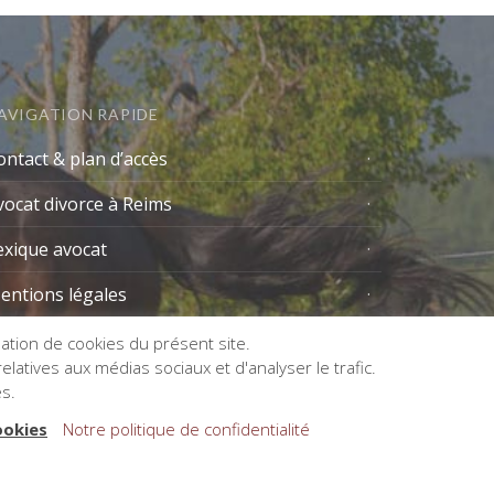
AVIGATION RAPIDE
ontact & plan d’accès
vocat divorce à Reims
exique avocat
entions légales
isation de cookies du présent site.
latives aux médias sociaux et d'analyser le trafic.
es.
ookies
Notre politique de confidentialité