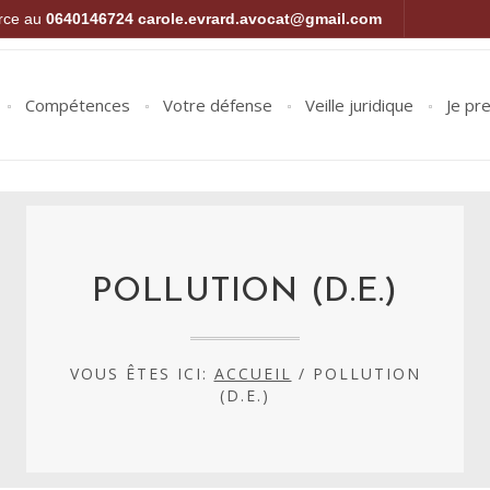
orce au
0640146724
carole.evrard.avocat@gmail.com
Compétences
Votre défense
Veille juridique
Je pr
POLLUTION (D.E.)
VOUS ÊTES ICI:
ACCUEIL
/
POLLUTION
(D.E.)