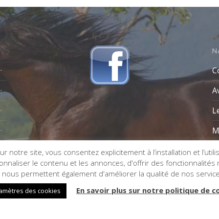
N
C
A
L
M
r notre site, vous consentez explicitement à l’installation et l’util
naliser le contenu et les annonces, d'offrir des fonctionnalités re
s nous permettent également d'améliorer la qualité de nos servic
En savoir plus sur notre politique de c
amètres des cookies