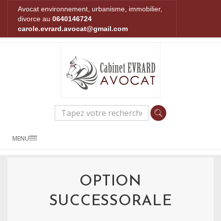
Avocat environnement, urbanisme, immobilier,
divorce au
0640146724
carole.evrard.avocat@gmail.com
MENU
OPTION
SUCCESSORALE