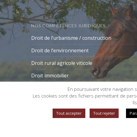
NOS COMPÉTENCES JURIDIQUES
Droit de l’urbanisme / construction
Droit de l’environnement
Droit rural agricole viticole
Droit immobilier
En poursuivant votre navigation su
Les cookies sont des fichiers permettant de person
Gestion des cookies
Il
Tout accepter
Tout rejeter
Par
©
Copyright CAROLE EVRARD AVOCAT
- Créatio