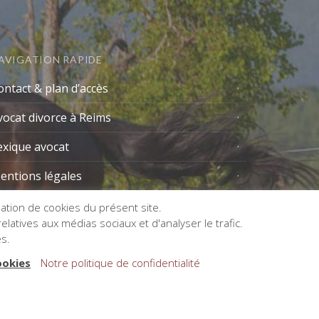
AVIGATION RAPIDE
ontact & plan d’accès
vocat divorce à Reims
exique avocat
entions légales
isation de cookies du présent site.
latives aux médias sociaux et d'analyser le trafic.
es.
ookies
Notre politique de confidentialité