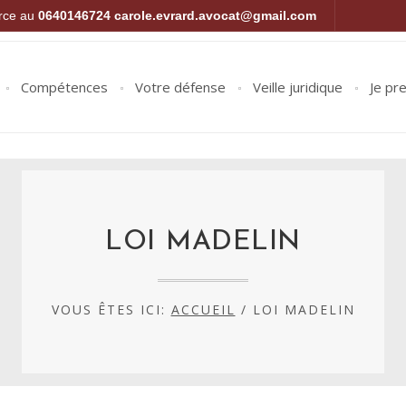
orce au
0640146724
carole.evrard.avocat@gmail.com
Compétences
Votre défense
Veille juridique
Je pr
LOI MADELIN
VOUS ÊTES ICI:
ACCUEIL
/
LOI MADELIN