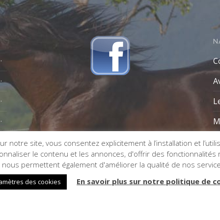
N
C
A
L
M
r notre site, vous consentez explicitement à l’installation et l’util
naliser le contenu et les annonces, d'offrir des fonctionnalités re
s nous permettent également d'améliorer la qualité de nos servic
En savoir plus sur notre politique de c
amètres des cookies
n de site internet :
Impaakt
- Référencement :
VSE1P