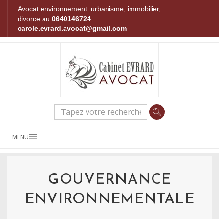
Avocat environnement, urbanisme, immobilier,
divorce au
0640146724
carole.evrard.avocat@gmail.com
MENU
GOUVERNANCE
ENVIRONNEMENTALE