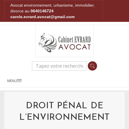
Avocat environnement, urbanisme, immobilier,
divorce au
0640146724
carole.evrard.avocat@gmail.com
MENU
DROIT PÉNAL DE
L’ENVIRONNEMENT