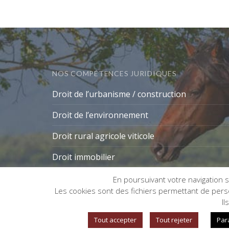
NOS COMPÉTENCES JURIDIQUES
Droit de l’urbanisme / construction
Droit de l’environnement
Droit rural agricole viticole
Droit immobilier
En poursuivant votre navigation su
Les cookies sont des fichiers permettant de person
Gestion des cookies
Il
Tout accepter
Tout rejeter
Par