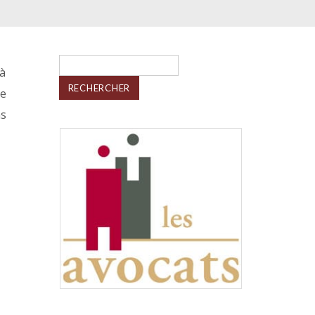
Rechercher :
 à
re
ns