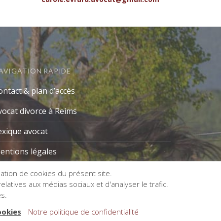
AVIGATION RAPIDE
ontact & plan d’accès
vocat divorce à Reims
exique avocat
entions légales
isation de cookies du présent site.
latives aux médias sociaux et d'analyser le trafic.
es.
ookies
Notre politique de confidentialité