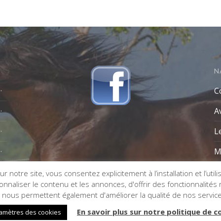
N
C
A
L
M
r notre site, vous consentez explicitement à l’installation et l’util
naliser le contenu et les annonces, d'offrir des fonctionnalités re
s nous permettent également d'améliorer la qualité de nos servic
En savoir plus sur notre politique de c
amètres des cookies