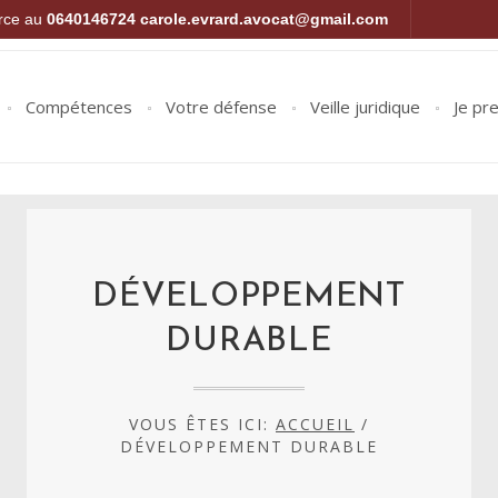
orce au
0640146724
carole.evrard.avocat@gmail.com
Compétences
Votre défense
Veille juridique
Je pr
DÉVELOPPEMENT
DURABLE
VOUS ÊTES ICI:
ACCUEIL
/
DÉVELOPPEMENT DURABLE