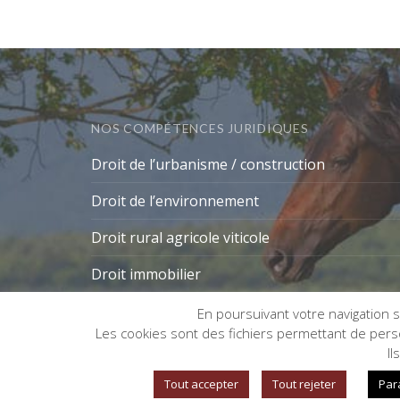
NOS COMPÉTENCES JURIDIQUES
Droit de l’urbanisme / construction
Droit de l’environnement
Droit rural agricole viticole
Droit immobilier
En poursuivant votre navigation su
Les cookies sont des fichiers permettant de person
Gestion des cookies
Il
Tout accepter
Tout rejeter
Par