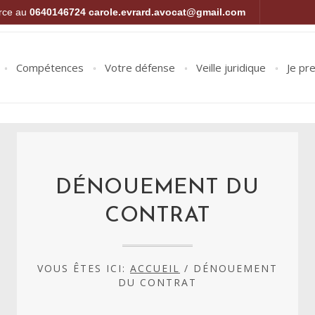
orce au
0640146724
carole.evrard.avocat@gmail.com
Compétences
Votre défense
Veille juridique
Je pr
DÉNOUEMENT DU
CONTRAT
VOUS ÊTES ICI:
ACCUEIL
/
DÉNOUEMENT
DU CONTRAT