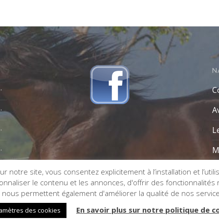
N
C
A
L
M
r notre site, vous consentez explicitement à l’installation et l’util
naliser le contenu et les annonces, d'offrir des fonctionnalités re
s nous permettent également d'améliorer la qualité de nos servic
En savoir plus sur notre politique de c
amètres des cookies