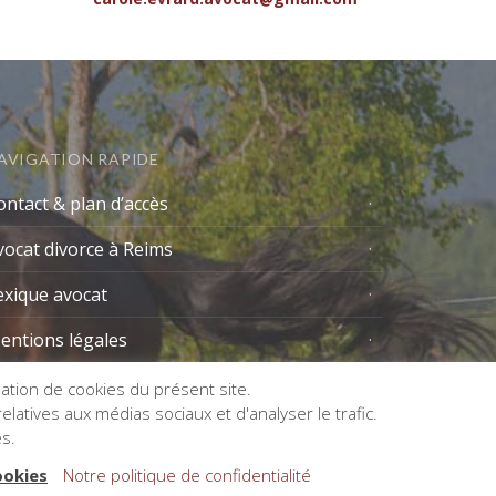
AVIGATION RAPIDE
ontact & plan d’accès
vocat divorce à Reims
exique avocat
entions légales
isation de cookies du présent site.
latives aux médias sociaux et d'analyser le trafic.
es.
ookies
Notre politique de confidentialité