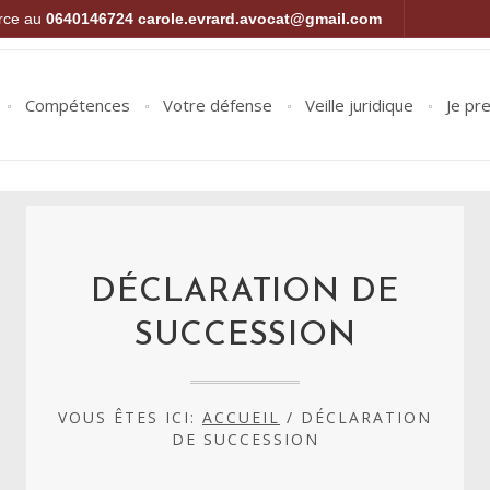
orce au
0640146724
carole.evrard.avocat@gmail.com
Compétences
Votre défense
Veille juridique
Je pr
DÉCLARATION DE
SUCCESSION
VOUS ÊTES ICI:
ACCUEIL
/
DÉCLARATION
DE SUCCESSION