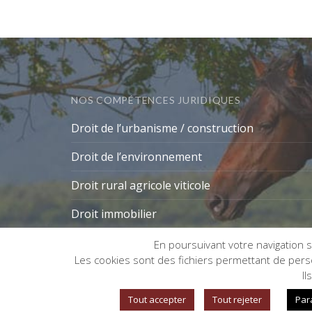
NOS COMPÉTENCES JURIDIQUES
Droit de l’urbanisme / construction
Droit de l’environnement
Droit rural agricole viticole
Droit immobilier
En poursuivant votre navigation su
Les cookies sont des fichiers permettant de person
Gestion des cookies
Il
Tout accepter
Tout rejeter
Par