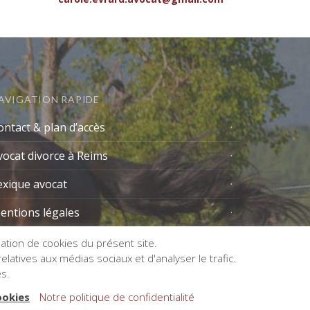
AVIGATION RAPIDE
ontact & plan d’accès
vocat divorce à Reims
exique avocat
entions légales
isation de cookies du présent site.
latives aux médias sociaux et d'analyser le trafic.
es.
ookies
Notre politique de confidentialité