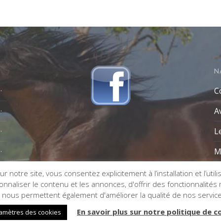
N
C
A
L
M
r notre site, vous consentez explicitement à l’installation et l’util
naliser le contenu et les annonces, d'offrir des fonctionnalités re
s nous permettent également d'améliorer la qualité de nos servic
En savoir plus sur notre politique de c
amètres des cookies