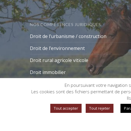
NOS COMPÉTENCES JURIDIQUES
Droit de l’urbanisme / construction
Droit de l’environnement
Droit rural agricole viticole
Droit immobilier
En poursuivant votre navigation su
Les cookies sont des fichiers permettant de person
Gestion des cookies
Il
Tout accepter
Tout rejeter
Par
©
Copyright CAROLE EVRARD AVOCAT
- Créatio