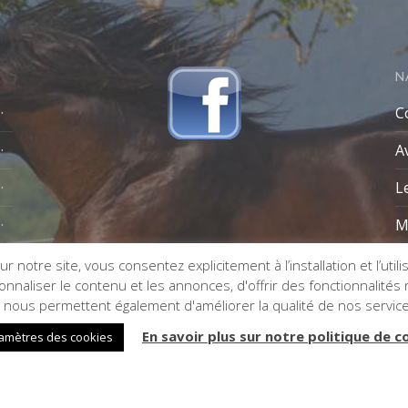
N
C
A
L
M
r notre site, vous consentez explicitement à l’installation et l’util
naliser le contenu et les annonces, d'offrir des fonctionnalités re
s nous permettent également d'améliorer la qualité de nos servic
En savoir plus sur notre politique de c
amètres des cookies
n de site internet :
Impaakt
- Référencement :
VSE1P