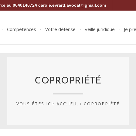
orce au
0640146724
carole.evrard.avocat@gmail.com
Compétences
Votre défense
Veille juridique
Je pr
COPROPRIÉTÉ
VOUS ÊTES ICI:
ACCUEIL
/
COPROPRIÉTÉ