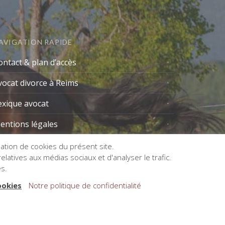
AVIGATION RAPIDE
ontact & plan d’accès
vocat divorce à Reims
exique avocat
entions légales
isation de cookies du présent site.
latives aux médias sociaux et d'analyser le trafic.
es.
ookies
Notre politique de confidentialité