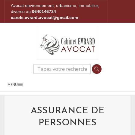
Avocat environnement, urbanisme, immobilier,
divorce au
0640146724
carole.evrard.avocat@gmail.com
MENU
ASSURANCE DE
PERSONNES