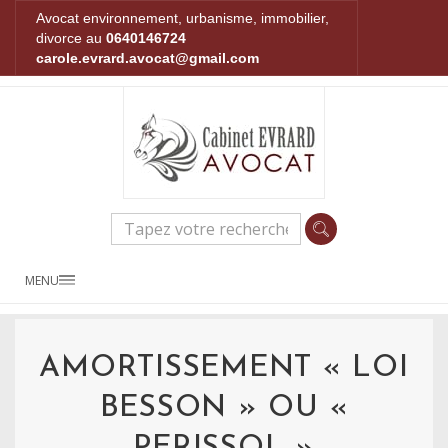
Avocat environnement, urbanisme, immobilier,
divorce au
0640146724
carole.evrard.avocat@gmail.com
MENU
AMORTISSEMENT « LOI
BESSON » OU «