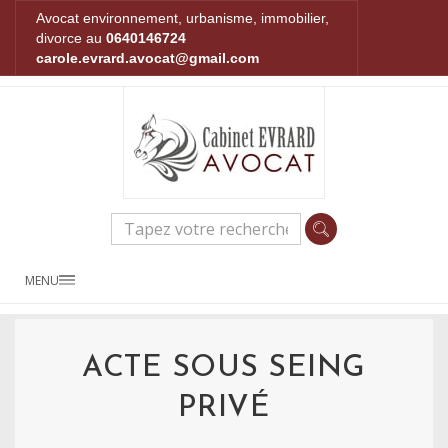
Avocat environnement, urbanisme, immobilier,
divorce au
0640146724
carole.evrard.avocat@gmail.com
MENU
ACTE SOUS SEING
PRIVÉ