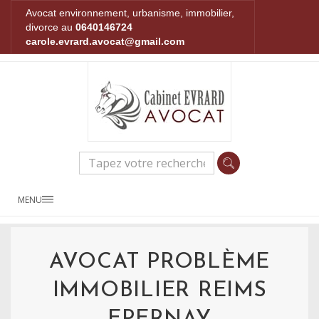
Avocat environnement, urbanisme, immobilier,
divorce au
0640146724
carole.evrard.avocat@gmail.com
MENU
AVOCAT PROBLÈME
IMMOBILIER REIMS