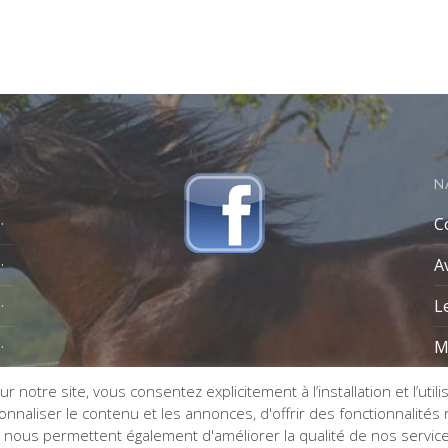
N
C
A
L
M
r notre site, vous consentez explicitement à l’installation et l’util
naliser le contenu et les annonces, d'offrir des fonctionnalités re
s nous permettent également d'améliorer la qualité de nos servic