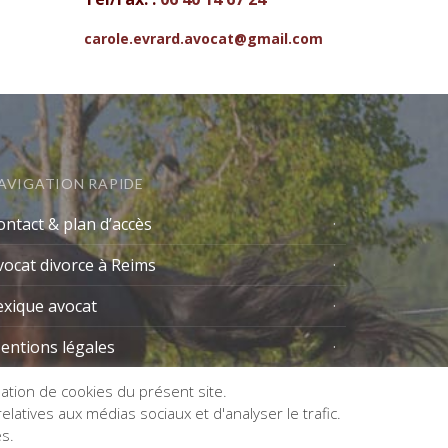
carole.evrard.avocat@gmail.com
AVIGATION RAPIDE
ontact & plan d’accès
vocat divorce à Reims
exique avocat
entions légales
isation de cookies du présent site.
latives aux médias sociaux et d'analyser le trafic.
es.