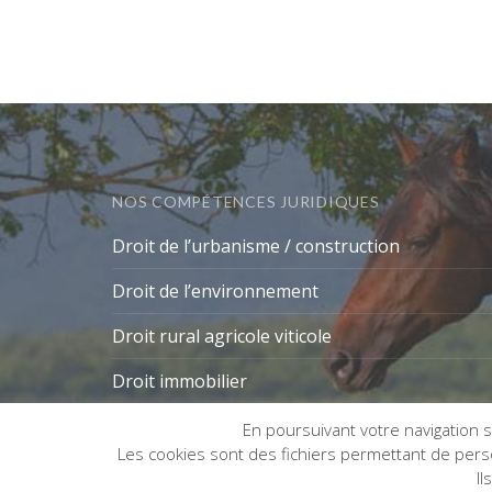
NOS COMPÉTENCES JURIDIQUES
Droit de l’urbanisme / construction
Droit de l’environnement
Droit rural agricole viticole
Droit immobilier
En poursuivant votre navigation su
Les cookies sont des fichiers permettant de person
Gestion des cookies
Il