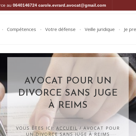
orce au
0640146724
carole.evrard.avocat@gmail.com
Compétences
Votre défense
Veille juridique
Je pr
AVOCAT POUR UN
DIVORCE SANS JUGE
À REIMS
VOUS ÊTES ICI:
ACCUEIL
/
AVOCAT POUR
UN DIVORCE SANS JUGE À REIMS