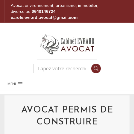
Avocat environnement, urbanisme, immobilier,
divorce au
0640146724
carole.evrard.avocat@gmail.com
MENU
AVOCAT PERMIS DE
CONSTRUIRE