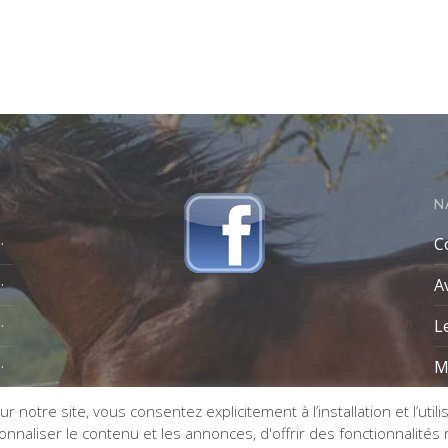
N
C
A
L
M
r notre site, vous consentez explicitement à l’installation et l’util
naliser le contenu et les annonces, d'offrir des fonctionnalités re