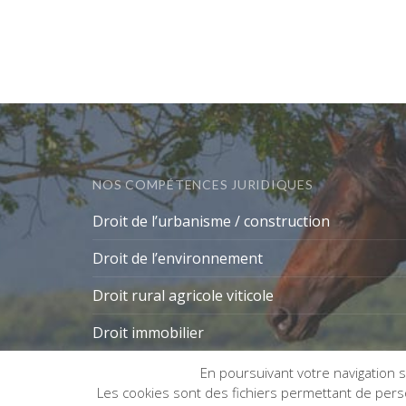
NOS COMPÉTENCES JURIDIQUES
Droit de l’urbanisme / construction
Droit de l’environnement
Droit rural agricole viticole
Droit immobilier
En poursuivant votre navigation su
Les cookies sont des fichiers permettant de person
Gestion des cookies