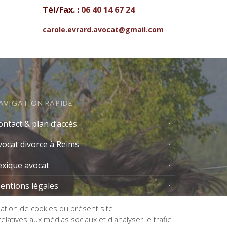
Tél/Fax. :
06 40 14 67 24
carole.evrard.avocat@gmail.com
AVIGATION RAPIDE
ontact & plan d’accès
vocat divorce à Reims
exique avocat
entions légales
isation de cookies du présent site.
latives aux médias sociaux et d'analyser le trafic.