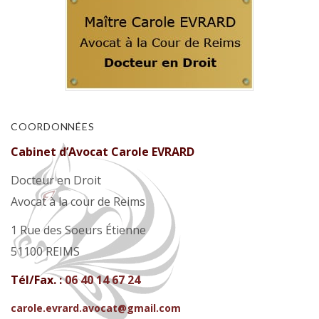
COORDONNÉES
Cabinet d’Avocat Carole EVRARD
Docteur en Droit
Avocat à la cour de Reims
1 Rue des Soeurs Étienne
51100 REIMS
Tél/Fax. :
06 40 14 67 24
carole.evrard.avocat@gmail.com