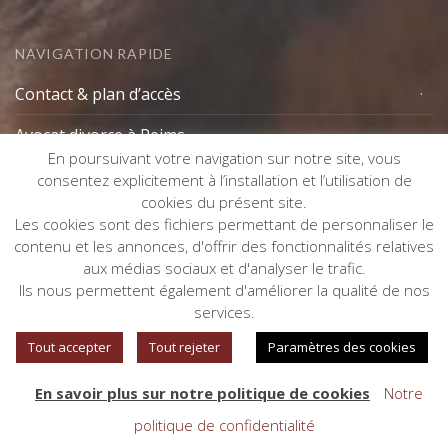
NAVIGATION RAPIDE
Contact & plan d’accès
Avocat divorce à Reims
En poursuivant votre navigation sur notre site, vous
Lexique avocat
consentez explicitement à l’installation et l’utilisation de
cookies du présent site.
Mentions légales
Les cookies sont des fichiers permettant de personnaliser le
contenu et les annonces, d'offrir des fonctionnalités relatives
aux médias sociaux et d'analyser le trafic.
Gestion des cookies
Ils nous permettent également d'améliorer la qualité de nos
services.
Tout accepter
Tout rejeter
Paramètres des cookies
En savoir plus sur notre politique de cookies
Notre
©
Copyright CAROLE EVRARD AVOCAT
- Création de site
politique de confidentialité
internet :
Impaakt
- Référencement :
VSE1P