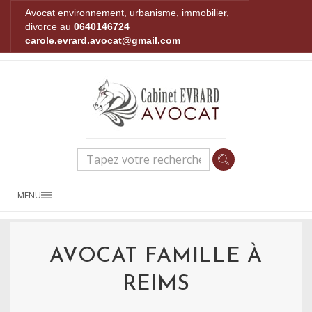
Avocat environnement, urbanisme, immobilier,
divorce au
0640146724
carole.evrard.avocat@gmail.com
MENU
AVOCAT FAMILLE À
REIMS