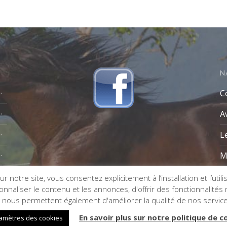
N
C
A
L
M
r notre site, vous consentez explicitement à l’installation et l’util
naliser le contenu et les annonces, d'offrir des fonctionnalités re
s nous permettent également d'améliorer la qualité de nos servic
En savoir plus sur notre politique de c
amètres des cookies