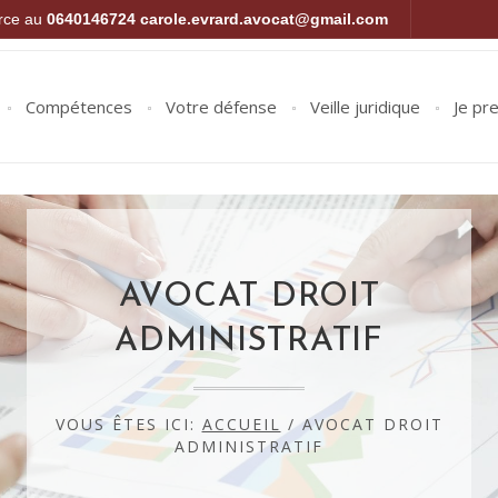
orce au
0640146724
carole.evrard.avocat@gmail.com
Compétences
Votre défense
Veille juridique
Je pr
AVOCAT DROIT
ADMINISTRATIF
VOUS ÊTES ICI:
ACCUEIL
/
AVOCAT DROIT
ADMINISTRATIF