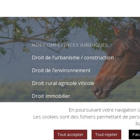
NOS COMPÉTENCES JURIDIQUES
Droit de l’urbanisme / construction
Droit de l’environnement
Droit rural agricole viticole
Droit immobilier
En poursuivant votre navigation su
Les cookies sont des fichiers permettant de person
Gestion des cookies
Il
Tout accepter
Tout rejeter
Par