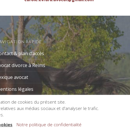
AVIGATION RAPIDE
ontact & plan d’accès
vocat divorce à Reims
exique avocat
entions légales
isation de cookies du présent site.
latives aux médias sociaux et d'analyser le trafic.
es.
ookies
Notre politique de confidentialité