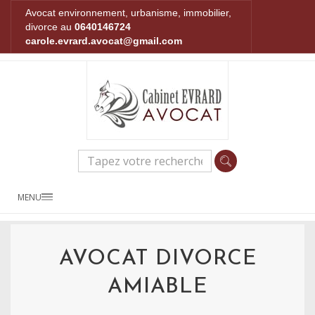
Avocat environnement, urbanisme, immobilier,
divorce au
0640146724
carole.evrard.avocat@gmail.com
MENU
AVOCAT DIVORCE
AMIABLE