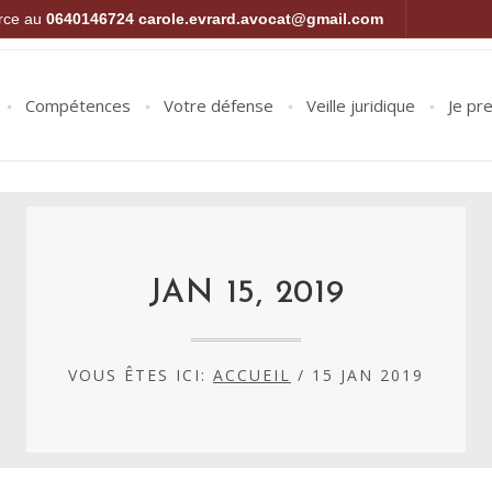
orce au
0640146724
carole.evrard.avocat@gmail.com
Compétences
Votre défense
Veille juridique
Je pr
JAN 15, 2019
VOUS ÊTES ICI:
ACCUEIL
/
15 JAN 2019