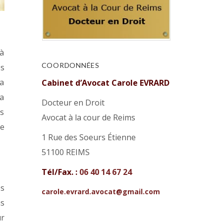
 à
COORDONNÉES
os
la
Cabinet d’Avocat Carole EVRARD
la
Docteur en Droit
ms
Avocat à la cour de Reims
re
1 Rue des Soeurs Étienne
51100 REIMS
Tél/Fax. :
06 40 14 67 24
es
carole.evrard.avocat@gmail.com
ms
ur