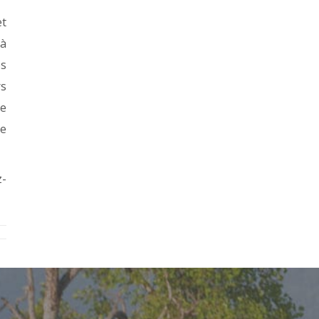
et
 à
es
rs
de
de
z-