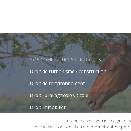
NOS COMPÉTENCES JURIDIQUES
Droit de l’urbanisme / construction
Droit de l’environnement
Droit rural agricole viticole
Droit immobilier
En poursuivant votre navigation su
Les cookies sont des fichiers permettant de person
Gestion des cookies