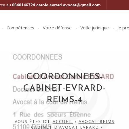
orce au
0640146724
carole.evrard.avocat@gmail.com
Compétences
Votre défense
Veille juridique
Je pr
COORDONNEES-
CABINET-EVRARD-
REIMS-4
VOUS ÊTES ICI:
ACCUEIL
/
AVOCAT REIMS
– CABINET D’AVOCAT EVRARD
/