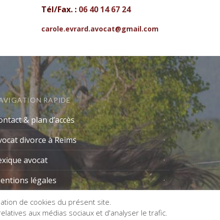
Tél/Fax. :
06 40 14 67 24
carole.evrard.avocat@gmail.com
AVIGATION RAPIDE
ontact & plan d’accès
vocat divorce à Reims
exique avocat
entions légales
isation de cookies du présent site.
latives aux médias sociaux et d'analyser le trafic.