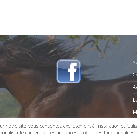
N
C
A
L
M
r notre site, vous consentez explicitement à l’installation et l’util
naliser le contenu et les annonces, d'offrir des fonctionnalités re