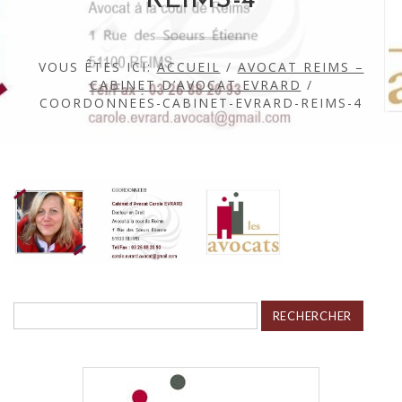
REIMS-4
VOUS ÊTES ICI:
ACCUEIL
/
AVOCAT REIMS –
CABINET D’AVOCAT EVRARD
/
COORDONNEES-CABINET-EVRARD-REIMS-4
Rechercher :