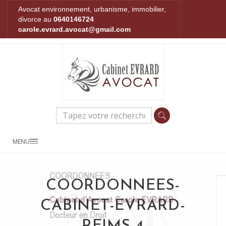
Avocat environnement, urbanisme, immobilier,
divorce au
0640146724
carole.evrard.avocat@gmail.com
MENU
COORDONNEES-
CABINET-EVRARD-